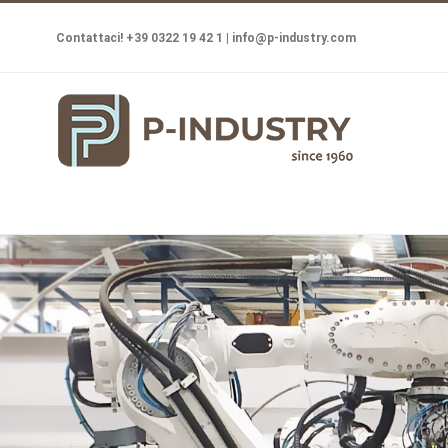
Salta
Contattaci! +39 0322 19 42 1 |
info@p-industry.com
al
contenuto