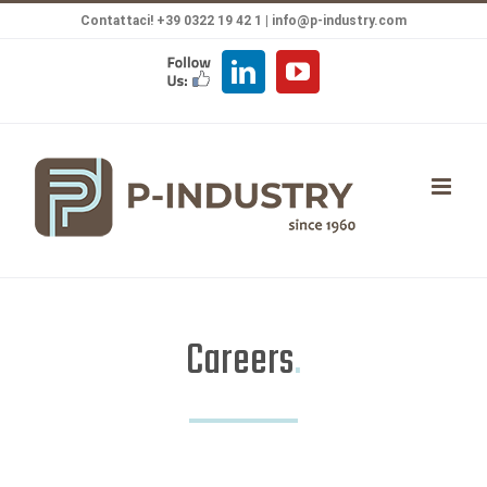
Salta
Contattaci! +39 0322 19 42 1 |
info@p-industry.com
al
FOLLOW
LinkedIn
YouTube
contenuto
US
Careers
.