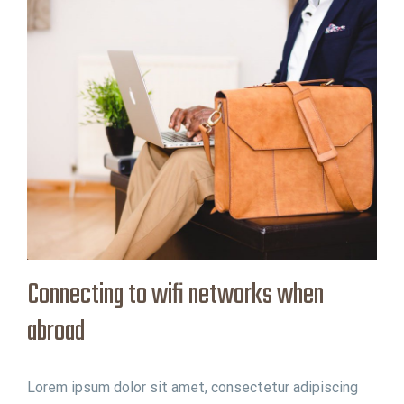
public
wifi
networks
Connecting to wifi networks when
abroad
Lorem ipsum dolor sit amet, consectetur adipiscing