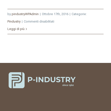
by
pindustryWPAdmin
|
Ottobre 17th, 2016
|
Categorie:
su
Pindustry
|
Commenti disabilitati
Migrating
Leggi di più
from
old
hardware
into
the
cloud