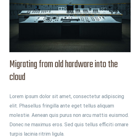
Migrating from old hardware into the
cloud
Lorem ipsum dolor sit amet, consectetur adipiscing
elit. Phasellus fringilla ante eget tellus aliquam
molestie. Aenean quis purus non arcu mattis euismod.
Donec ne maximus eros. Sed quis tellus efficiti ornare
turpis lacinia ritrim ligula.