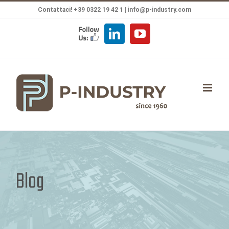
Salta
Contattaci! +39 0322 19 42 1 |
info@p-industry.com
al
FOLLOW
LinkedIn
YouTube
contenuto
US
Blog