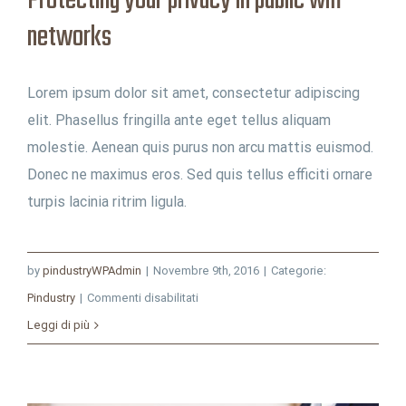
Protecting your privacy in public wifi
networks
Lorem ipsum dolor sit amet, consectetur adipiscing
elit. Phasellus fringilla ante eget tellus aliquam
molestie. Aenean quis purus non arcu mattis euismod.
Donec ne maximus eros. Sed quis tellus efficiti ornare
turpis lacinia ritrim ligula.
by
pindustryWPAdmin
|
Novembre 9th, 2016
|
Categorie:
su
Pindustry
|
Commenti disabilitati
Protecting
Leggi di più
your
privacy
in