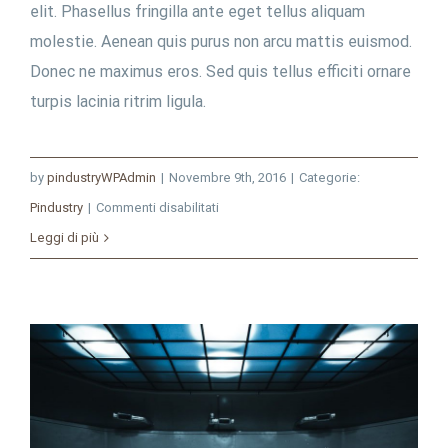
elit. Phasellus fringilla ante eget tellus aliquam
molestie. Aenean quis purus non arcu mattis euismod.
Donec ne maximus eros. Sed quis tellus efficiti ornare
turpis lacinia ritrim ligula.
by
pindustryWPAdmin
|
Novembre 9th, 2016
|
Categorie:
su
Pindustry
|
Commenti disabilitati
Connecting
Leggi di più
to
wifi
networks
when
abroad