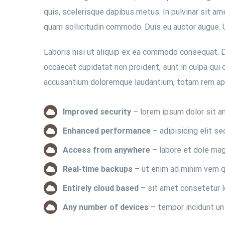
quis, scelerisque dapibus metus. In pulvinar sit am
quam sollicitudin commodo. Duis eu auctor augue. Ut
Laboris nisi ut aliquip ex ea commodo consequat. Dui
occaecat cupidatat non proident, sunt in culpa qui 
accusantium doloremque laudantium, totam rem ap
Improved security
– lorem ipsum dolor sit a
Enhanced performance
– adipisicing elit s
Access from anywhere
– labore et dole mag
Real-time backups
– ut enim ad minim vem q
Entirely cloud based
– sit amet consetetur l
Any number of devices
– tempor incidunt un 