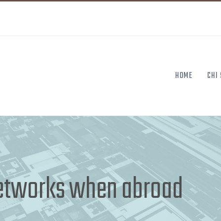
HOME
CHI
networks when abroad