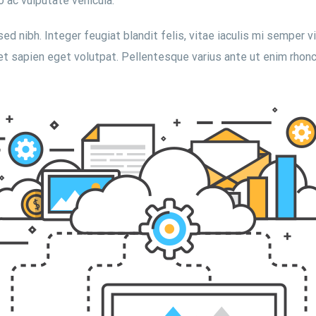
o ac vulputate vehicula.
d nibh. Integer feugiat blandit felis, vitae iaculis mi semper v
et sapien eget volutpat. Pellentesque varius ante ut enim rhonc