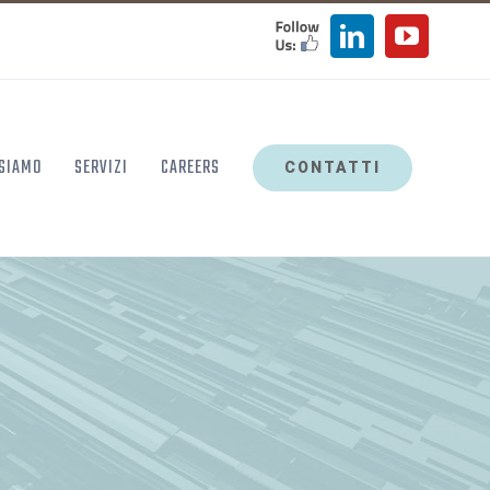
FOLLOW
LinkedIn
YouTu
US
 SIAMO
SERVIZI
CAREERS
CONTATTI