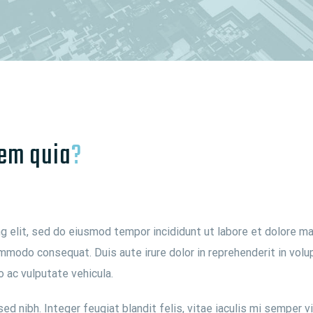
em quia
?
g elit, sed do eiusmod tempor incididunt ut labore et dolore ma
ommodo consequat. Duis aute irure dolor in reprehenderit in volup
o ac vulputate vehicula.
d nibh. Integer feugiat blandit felis, vitae iaculis mi semper v