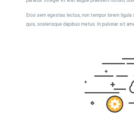
pariatur. Integer et erat augue praesent rutrum, odi
Eros sem egestas lectus, non tempor lorem ligula se
quis, scelerisque dapibus metus. In pulvinar sit am