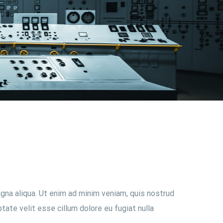
gna aliqua. Ut enim ad minim veniam, quis nostrud
tate velit esse cillum dolore eu fugiat nulla