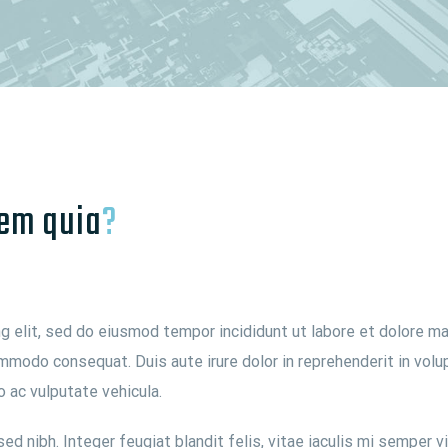
em quia
?
g elit, sed do eiusmod tempor incididunt ut labore et dolore ma
ommodo consequat. Duis aute irure dolor in reprehenderit in volup
o ac vulputate vehicula.
d nibh. Integer feugiat blandit felis, vitae iaculis mi semper v