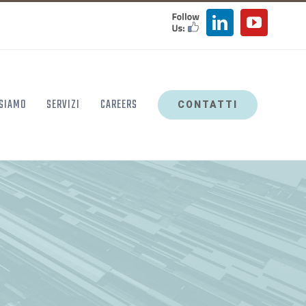
FOLLOW
LinkedIn
YouTu
US
 SIAMO
SERVIZI
CAREERS
CONTATTI