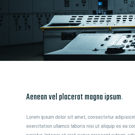
Aenean vel placerat magna ipsum
.
Lorem ipsum dolor sit amet, consectetur adipisicin
exercitation ullamco laboris nisi ut aliquip ex ea c