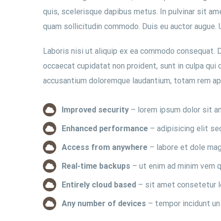
quis, scelerisque dapibus metus. In pulvinar sit am
quam sollicitudin commodo. Duis eu auctor augue. Ut
Laboris nisi ut aliquip ex ea commodo consequat. Dui
occaecat cupidatat non proident, sunt in culpa qui 
accusantium doloremque laudantium, totam rem ap
Improved security
– lorem ipsum dolor sit a
Enhanced performance
– adipisicing elit s
Access from anywhere
– labore et dole mag
Real-time backups
– ut enim ad minim vem q
Entirely cloud based
– sit amet consetetur l
Any number of devices
– tempor incidunt un 