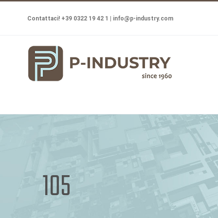
Salta
Contattaci! +39 0322 19 42 1 |
info@p-industry.com
al
contenuto
105