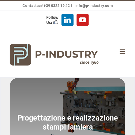
Salta
Contattaci! +39 0322 19 42 1 |
info@p-industry.com
al
FOLLOW
LinkedIn
YouTube
contenuto
US
Progettazione e
realizzazione
stampi lamiera