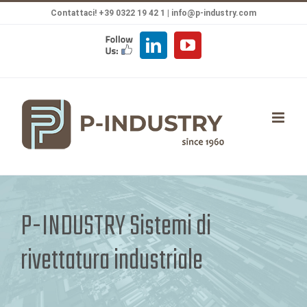
Salta
Contattaci! +39 0322 19 42 1 |
info@p-industry.com
al
FOLLOW
LinkedIn
YouTube
contenuto
US
P-INDUSTRY Sistemi di
rivettatura industriale