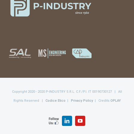
Copyright 2020 - 2020 P-INDUSTRY S.R.L. C.F./P.I. IT 00190730127 | All
Rights Reserved |
Codice Etico
|
Privacy Policy
| Credits
OPLAY
FOLLOW
LinkedIn
YouTube
US