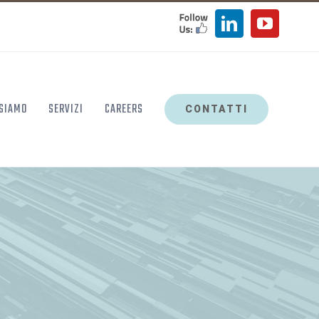
FOLLOW
LinkedIn
YouTu
US
 SIAMO
SERVIZI
CAREERS
CONTATTI