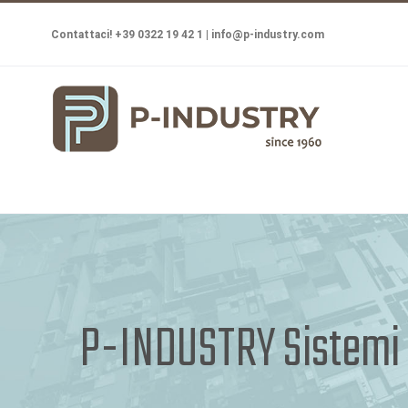
Salta
Contattaci! +39 0322 19 42 1 |
info@p-industry.com
al
contenuto
P-INDUSTRY Sistemi d