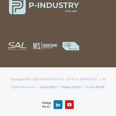
Copyright 2020 - 2020 P-INDUSTRY S.R.L. C.F./P.I. IT 00190730127 | All
Rights Reserved |
Codice Etico
|
Privacy Policy
| Credits
OPLAY
FOLLOW
LinkedIn
YouTube
US