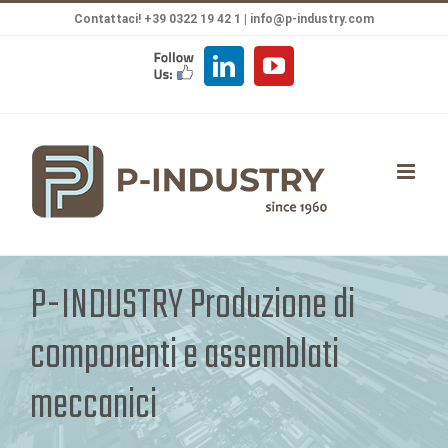
Salta
Contattaci! +39 0322 19 42 1 |
info@p-industry.com
al
FOLLOW
LinkedIn
YouTube
contenuto
US
P-INDUSTRY Produzione di
componenti e assemblati
meccanici