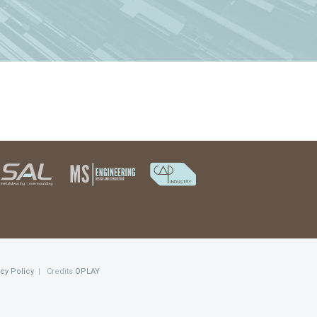
acy Policy
| Credits
OPLAY