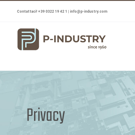
Salta
Contattaci! +39 0322 19 42 1 |
info@p-industry.com
al
contenuto
Privacy