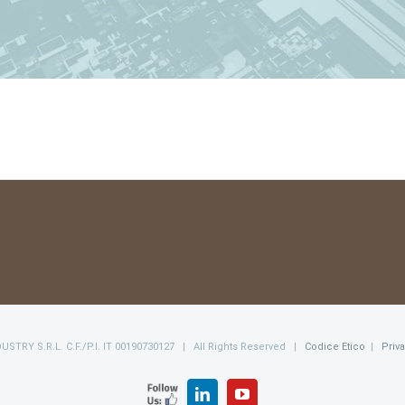
NDUSTRY S.R.L. C.F./P.I. IT 00190730127 | All Rights Reserved |
Codice Etico
|
Priv
FOLLOW
LinkedIn
YouTube
US