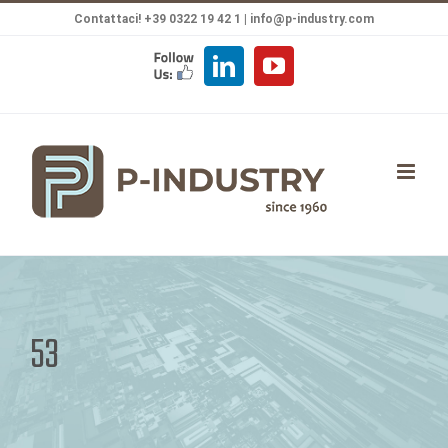
Salta
Contattaci! +39 0322 19 42 1 |
info@p-industry.com
al
FOLLOW
LinkedIn
YouTube
contenuto
US
53