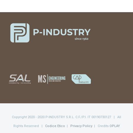
Copyright 2020 - 2020 P-INDUSTRY S.R.L. C.F./P.I. IT 00190730127 | All
Rights Reserved |
Codice Etico
|
Privacy Policy
| Credits
OPLAY