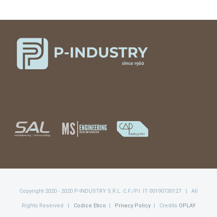
Copyright 2020 - 2020 P-INDUSTRY S.R.L. C.F./P.I. IT 00190730127 | All
Rights Reserved |
Codice Etico
|
Privacy Policy
| Credits
OPLAY