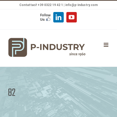
Salta
Contattaci! +39 0322 19 42 1 |
info@p-industry.com
al
FOLLOW
LinkedIn
YouTube
contenuto
US
82