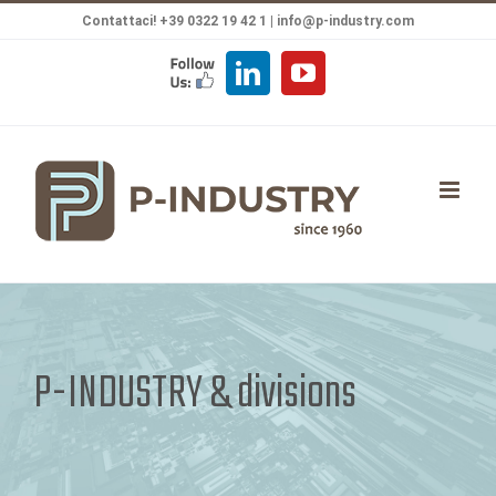
Salta
Contattaci! +39 0322 19 42 1 |
info@p-industry.com
al
FOLLOW
LinkedIn
YouTube
contenuto
US
P-INDUSTRY & divisions