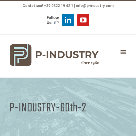
Salta
Contattaci! +39 0322 19 42 1 |
info@p-industry.com
al
FOLLOW
LinkedIn
YouTube
contenuto
US
P-INDUSTRY-60th-2