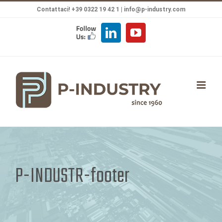
Salta
Contattaci! +39 0322 19 42 1 |
info@p-industry.com
al
FOLLOW
LinkedIn
YouTube
contenuto
US
P-INDUSTR-footer