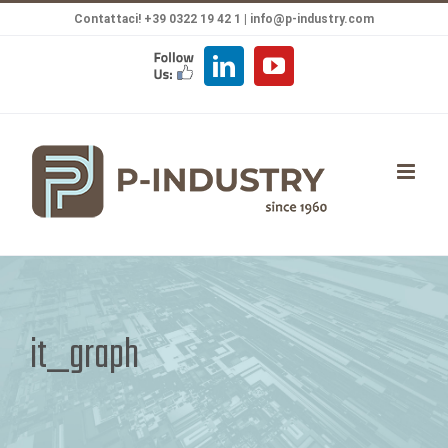
Salta
Contattaci! +39 0322 19 42 1 |
info@p-industry.com
al
FOLLOW
LinkedIn
YouTube
contenuto
US
it_graph