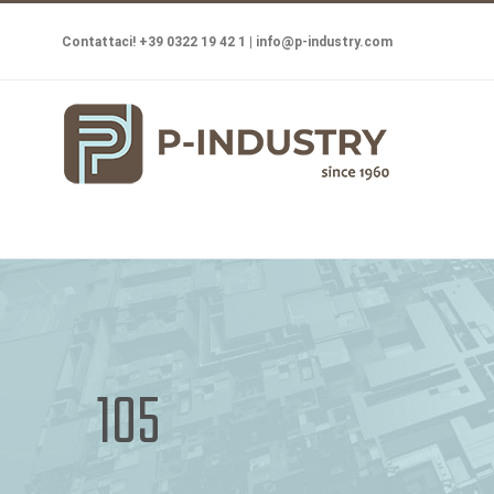
Salta
Contattaci! +39 0322 19 42 1 |
info@p-industry.com
al
contenuto
105