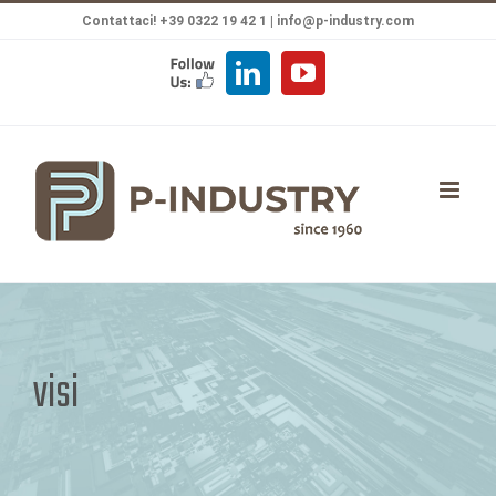
Salta
Contattaci! +39 0322 19 42 1 |
info@p-industry.com
al
FOLLOW
LinkedIn
YouTube
contenuto
US
visi