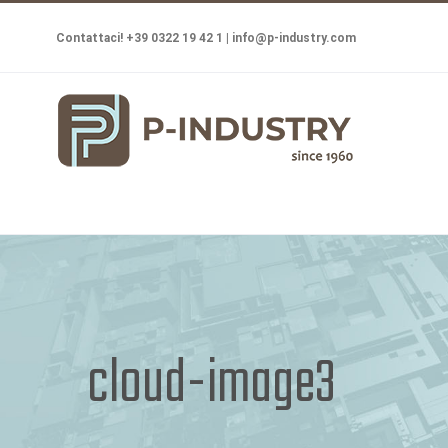
Salta
Contattaci! +39 0322 19 42 1 |
info@p-industry.com
al
contenuto
cloud-image3