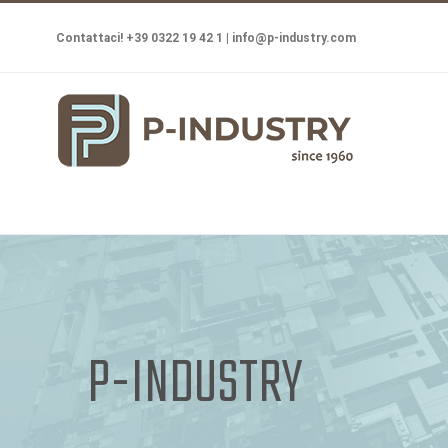
Salta
Contattaci! +39 0322 19 42 1 |
info@p-industry.com
al
contenuto
P-INDUSTRY